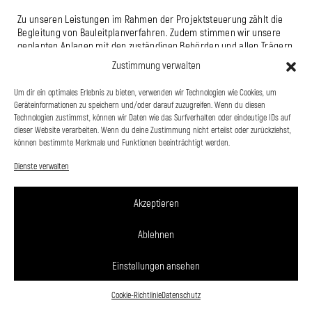
Zu unseren Leistungen im Rahmen der Projektsteuerung zählt die
Begleitung von Bauleitplanverfahren. Zudem stimmen wir unsere
geplanten Anlagen mit den zuständigen Behörden und allen Trägern
öffentlicher Belange ab.
Zustimmung verwalten
Um dir ein optimales Erlebnis zu bieten, verwenden wir Technologien wie Cookies, um
Geräteinformationen zu speichern und/oder darauf zuzugreifen. Wenn du diesen
Technologien zustimmst, können wir Daten wie das Surfverhalten oder eindeutige IDs auf
dieser Website verarbeiten. Wenn du deine Zustimmung nicht erteilst oder zurückziehst,
können bestimmte Merkmale und Funktionen beeinträchtigt werden.
Dienste verwalten
Akzeptieren
Ablehnen
Einstellungen ansehen
Cookie-Richtlinie
Datenschutz