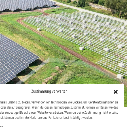
Zustimmung verwalten
imales Erlebnis zu bieten, verwenden wir Technologien wie Cookies, um Geräteinformationen zu
oder darauf zuzugreifen. Wenn du diesen Technologien zustimmst, können wir Daten wie das
oder eindeutige IDs auf dieser Website verarbeiten. Wenn du deine Zustimmung nicht erteilst
hst, können bestimmte Merkmale und Funktionen beeinträchtigt werden.