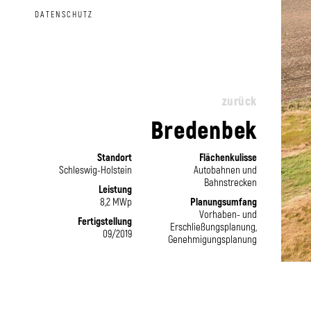
DATENSCHUTZ
zurück
Bredenbek
Standort
Flächenkulisse
Schleswig-Holstein
Autobahnen und
Bahnstrecken
Leistung
8,2 MWp
Planungsumfang
Vorhaben- und
Fertigstellung
Erschließungsplanung,
09/2019
Genehmigungsplanung