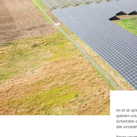
Um dir ein opt
speichern und/
Surfverhalten 
oder zurückzie