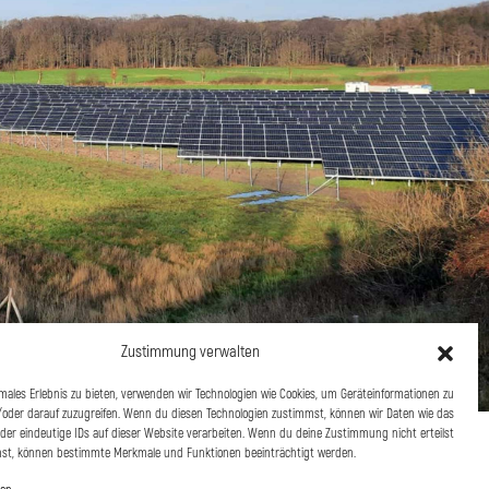
Zustimmung verwalten
imales Erlebnis zu bieten, verwenden wir Technologien wie Cookies, um Geräteinformationen zu
oder darauf zuzugreifen. Wenn du diesen Technologien zustimmst, können wir Daten wie das
oder eindeutige IDs auf dieser Website verarbeiten. Wenn du deine Zustimmung nicht erteilst
hst, können bestimmte Merkmale und Funktionen beeinträchtigt werden.