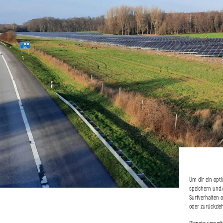
Um dir ein opt
speichern und/
Surfverhalten 
oder zurückzie