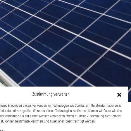
Zustimmung verwalten
imales Erlebnis zu bieten, verwenden wir Technologien wie Cookies, um Geräteinformationen zu
oder darauf zuzugreifen. Wenn du diesen Technologien zustimmst, können wir Daten wie das
oder eindeutige IDs auf dieser Website verarbeiten. Wenn du deine Zustimmung nicht erteilst
hst, können bestimmte Merkmale und Funktionen beeinträchtigt werden.