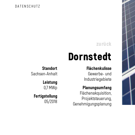
DATENSCHUTZ
zurück
Dornstedt
Standort
Flächenkulisse
Sachsen-Anhalt
Gewerbe- und
Industriegebiete
Leistung
0,7 MWp
Planungsumfang
Flächenakquisition,
Fertigstellung
Projektsteuerung,
05/2018
Genehmigungsplanung