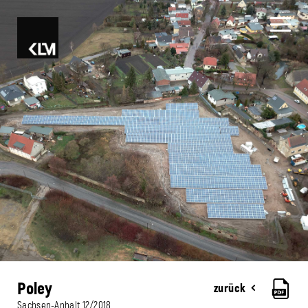
Poley
zurück
Sachsen-Anhalt
12/2018